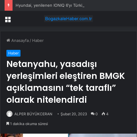
Hyundai, yenilenen IONIQ 6’yı Türkiye’de satışa sundu
Menü
Anasayfa
/
Haber
Haber
Netanyahu, yasadışı
yerleşimleri eleştiren BMGK
açıklamasını “tek taraflı”
olarak nitelendirdi
ALPER BÜYÜKCERAN
Şubat 20, 2023
0
4
1 dakika okuma süresi