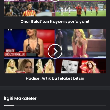
Onur Bulut'tan Kayserispor'a yanıt
Hadise: Artık bu felaket bitsin
İlgili Makaleler