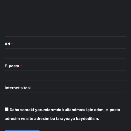
r
u
m
*
Ad
*
E-posta
*
İnternet sitesi
Daha sonraki yorumlarımda kullanılması için adım, e-posta
adresim ve site adresim bu tarayıcıya kaydedilsin.