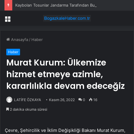
Kaybolan Tosunlar Jandarma Tarafından Bulundu
Menü
Anasayfa
/
Haber
Haber
Murat Kurum: Ülkemize
hizmet etmeye azimle,
kararlılıkla devam edeceğiz
LATİFE ÖZKAYA
Kasım 26, 2022
0
16
2 dakika okuma süresi
Çevre, Şehircilik ve İklim Değişikliği Bakanı Murat Kurum,