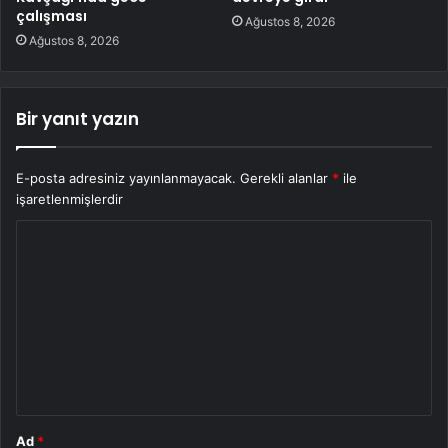
çalışması
Ağustos 8, 2026
Ağustos 8, 2026
Bir yanıt yazın
E-posta adresiniz yayınlanmayacak.
Gerekli alanlar
*
ile
işaretlenmişlerdir
Y
o
r
u
m
*
Ad
*