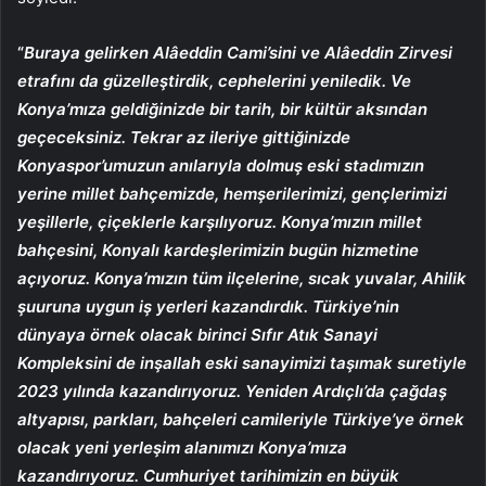
“
Buraya gelirken Alâeddin Cami’sini ve Alâeddin Zirvesi
etrafını da güzelleştirdik, cephelerini yeniledik. Ve
Konya’mıza geldiğinizde bir tarih, bir kültür aksından
geçeceksiniz. Tekrar az ileriye gittiğinizde
Konyaspor’umuzun anılarıyla dolmuş eski stadımızın
yerine millet bahçemizde, hemşerilerimizi, gençlerimizi
yeşillerle, çiçeklerle karşılıyoruz. Konya’mızın millet
bahçesini, Konyalı kardeşlerimizin bugün hizmetine
açıyoruz. Konya’mızın tüm ilçelerine, sıcak yuvalar, Ahilik
şuuruna uygun iş yerleri kazandırdık. Türkiye’nin
dünyaya örnek olacak birinci Sıfır Atık Sanayi
Kompleksini de inşallah eski sanayimizi taşımak suretiyle
2023 yılında kazandırıyoruz. Yeniden Ardıçlı’da çağdaş
altyapısı, parkları, bahçeleri camileriyle Türkiye’ye örnek
olacak yeni yerleşim alanımızı Konya’mıza
kazandırıyoruz. Cumhuriyet tarihimizin en büyük