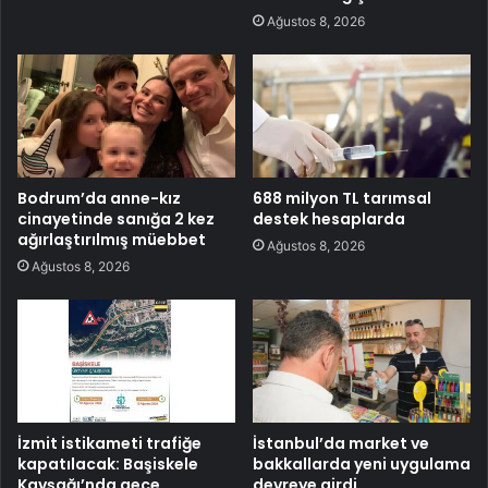
Ağustos 8, 2026
Bodrum’da anne-kız
688 milyon TL tarımsal
cinayetinde sanığa 2 kez
destek hesaplarda
ağırlaştırılmış müebbet
Ağustos 8, 2026
Ağustos 8, 2026
İzmit istikameti trafiğe
İstanbul’da market ve
kapatılacak: Başiskele
bakkallarda yeni uygulama
Kavşağı’nda gece
devreye girdi