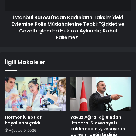
İstanbul Barosu'ndan Kadınların Taksim'deki
Eylemine Polis Müdahalesine Tepki: "Şiddet ve
Gözaltı İşlemleri Hukuka Aykırıdır; Kabul
Edilemez"
İlgili Makaleler
Hormonlu notlar
Yavuz Ağıralioğlu’ndan
hayallerini çaldı
iktidara: Siz vesayeti
kaldırmadınız; vesayetin
Ağustos 9, 2026
adresini değiştirdiniz