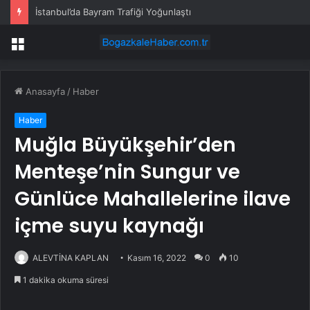
İstanbul’da Bayram Trafiği Yoğunlaştı
Menü
Anasayfa
/
Haber
Haber
Muğla Büyükşehir’den
Menteşe’nin Sungur ve
Günlüce Mahallelerine ilave
içme suyu kaynağı
ALEVTİNA KAPLAN
Kasım 16, 2022
0
10
1 dakika okuma süresi