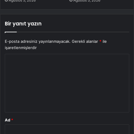
Ağustos 5, 2026
Ağustos 5, 2026
Bir yanıt yazın
E-posta adresiniz yayınlanmayacak.
Gerekli alanlar
*
ile
işaretlenmişlerdir
Y
o
r
u
m
*
Ad
*