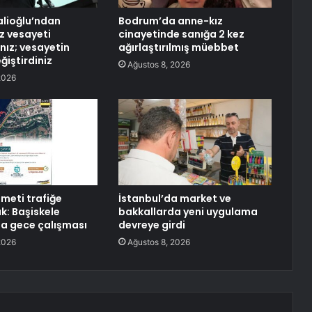
alioğlu’ndan
Bodrum’da anne-kız
iz vesayeti
cinayetinde sanığa 2 kez
nız; vesayetin
ağırlaştırılmış müebbet
ğiştirdiniz
Ağustos 8, 2026
2026
ameti trafiğe
İstanbul’da market ve
k: Başiskele
bakkallarda yeni uygulama
a gece çalışması
devreye girdi
2026
Ağustos 8, 2026