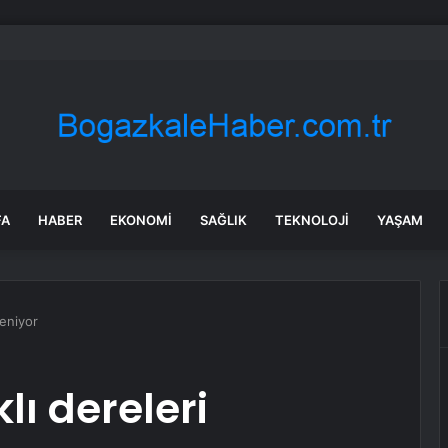
 Tosunlar Jandarma Tarafından Bulundu
FA
HABER
EKONOMI
SAĞLIK
TEKNOLOJI
YAŞAM
leniyor
lı dereleri