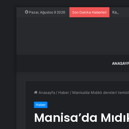
Kaybolan
Pazar, Ağustos 9 2026
Son Dakika Haberleri
ANASAY
Anasayfa
/
Haber
/
Manisa’da Mıdıklı dereleri temiz
Haber
Manisa’da Mıdık