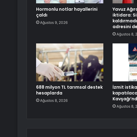
Hormonlu notlar hayallerini
Yavuz Ağır
çaldı
iktidara: S
kaldırmadı
Ağustos 9, 2026
adresini de
Ağustos 8, 
688 milyon TL tarımsal destek
İzmit istik
hesaplarda
kapatılaca
Kavşağı’nd
Ağustos 8, 2026
Ağustos 8, 