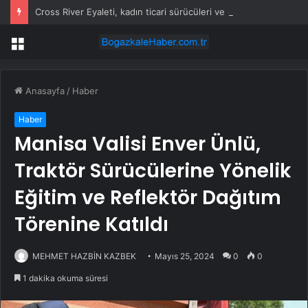
Cross River Eyaleti, kadın ticari sürücüleri ve 60 yaş üstü erkekleri harçlardan muaf tuttu
Menü
Anasayfa
/
Haber
Haber
Manisa Valisi Enver Ünlü,
Traktör Sürücülerine Yönelik
Eğitim ve Reflektör Dağıtım
Törenine Katıldı
MEHMET HAZBİN KAZBEK
Mayıs 25, 2024
0
0
1 dakika okuma süresi