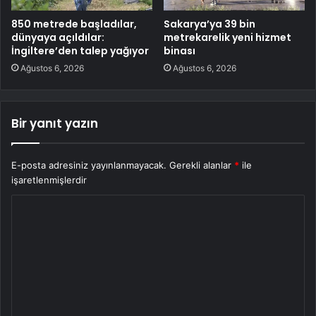
850 metrede başladılar,
Sakarya’ya 39 bin
dünyaya açıldılar:
metrekarelik yeni hizmet
İngiltere’den talep yağıyor
binası
Ağustos 6, 2026
Ağustos 6, 2026
Bir yanıt yazın
E-posta adresiniz yayınlanmayacak.
Gerekli alanlar
*
ile
işaretlenmişlerdir
Y
o
r
u
m
*