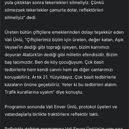
yola çıktıktan sonra tekerlekleri silmeliyiz. Çünkü
silmezsek tekerlekler çamurla dolar, reflektörleri
silmeliyiz” dedi.
Üreten bütün çiftçilere emeklerinden dolayı teşekkür eden
Vali Ünlü, “Çiftçilerimiz bizim için üreten, değer katan, Aşık
Veysel’in dediği gibi toprağı işleyen, bizim karnımızı
doyuran Atatürk’ün dediği gibi milletin efendisidir. Bizim
baş tacımızdır. Ben de köy çocuğuyum. Çok basit
tedbirlerle hem kendi canını hem de diğer canlarımızı
koruyabiliriz. Artık 21. Yüzyıldayız. Çok basit tedbirlerle
kazaların önüne geçebiliriz. Yeter ki bu tedbirleri alalım.
Trafik kurallarına uyalım” diye konuştu.
Programın sonunda Vali Enver Ünlü, protokol üyeleri ve
vatandaşlarla birlikte traktörlere reflektör taktı.
Reflektör dağıtım programına Vali Enver Ünlü’nün yanı sıra