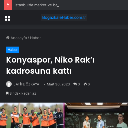
İstanbul’da market ve bakkallarda yeni uygulama devreye girdi
Menü
Anasayfa
/
Haber
Haber
Konyaspor, Niko Rak’ı
kadrosuna kattı
LATİFE ÖZKAYA
Mart 30, 2023
0
6
Bir dakikadan az