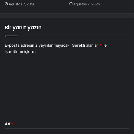
Ağustos 7, 2026
Ağustos 7, 2026
Bir yanıt yazın
E-posta adresiniz yayınlanmayacak.
Gerekli alanlar
*
ile
işaretlenmişlerdir
Y
o
r
u
m
*
Ad
*