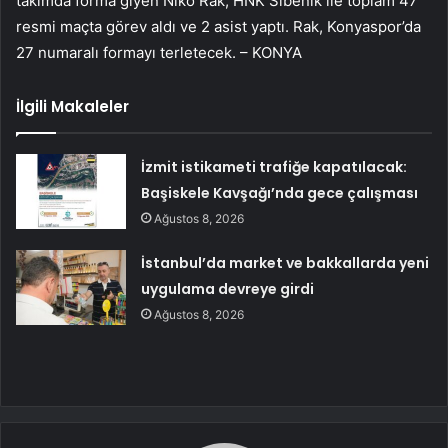
takımda forma giyen Niko Rak, HNK Sibenik ile toplam 47
resmi maçta görev aldı ve 2 asist yaptı. Rak, Konyaspor’da
27 numaralı formayı terletecek. – KONYA
İlgili Makaleler
İzmit istikameti trafiğe kapatılacak:
Başiskele Kavşağı’nda gece çalışması
Ağustos 8, 2026
İstanbul’da market ve bakkallarda yeni
uygulama devreye girdi
Ağustos 8, 2026