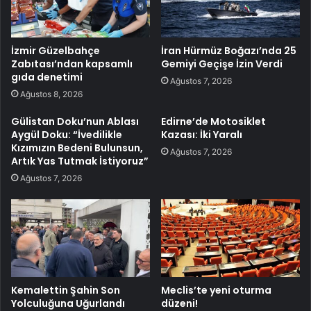
İzmir Güzelbahçe
İran Hürmüz Boğazı’nda 25
Zabıtası’ndan kapsamlı
Gemiyi Geçişe İzin Verdi
gıda denetimi
Ağustos 7, 2026
Ağustos 8, 2026
Gülistan Doku’nun Ablası
Edirne’de Motosiklet
Aygül Doku: “İvedilikle
Kazası: İki Yaralı
Kızımızın Bedeni Bulunsun,
Ağustos 7, 2026
Artık Yas Tutmak İstiyoruz”
Ağustos 7, 2026
Kemalettin Şahin Son
Meclis’te yeni oturma
Yolculuğuna Uğurlandı
düzeni!