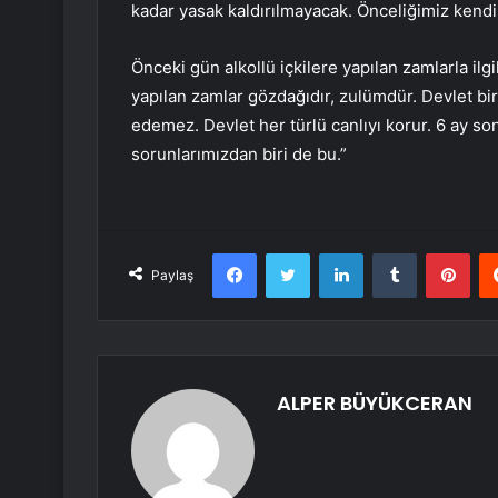
kadar yasak kaldırılmayacak. Önceliğimiz kendi 
Önceki gün alkollü içkilere yapılan zamlarla ilgi
yapılan zamlar gözdağıdır, zulümdür. Devlet bi
edemez. Devlet her türlü canlıyı korur. 6 ay s
sorunlarımızdan biri de bu.”
Facebook
Twitter
LinkedIn
Tumblr
Pint
Paylaş
ALPER BÜYÜKCERAN