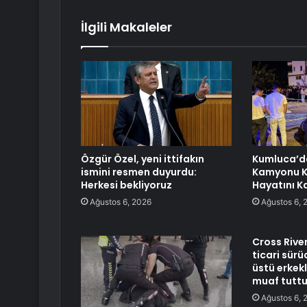
İlgili Makaleler
Özgür Özel, yeni ittifakın
Kumluca’d
ismini resmen duyurdu:
Kamyonu Ka
Herkesi bekliyoruz
Hayatını K
Ağustos 6, 2026
Ağustos 6, 
Cross River
ticari sürü
üstü erkek
muaf tutt
Ağustos 6, 