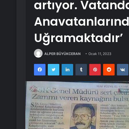
artıyor. Vatand
Anavatanların
Uğramaktadır’
ALPER BÜYÜKCERAN
Ocak 11, 2023
Facebook
Twitter
LinkedIn
Tumblr
Pinterest
Reddit