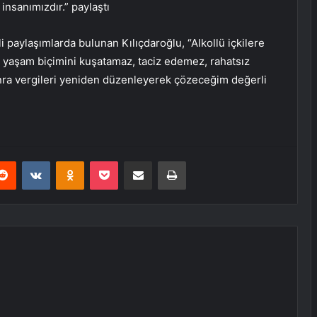
insanımızdır.” paylaştı
li paylaşımlarda bulunan Kılıçdaroğlu, “Alkollü içkilere
r yaşam biçimini kuşatamaz, taciz edemez, rahatsız
onra vergileri yeniden düzenleyerek çözeceğim değerli
erest
Reddit
VKontakte
Odnoklassniki
Pocket
E-Posta ile paylaş
Yazdır