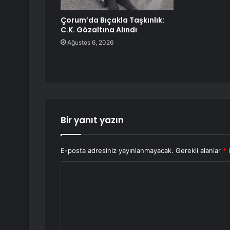
Çorum’da Bıçakla Taşkınlık:
C.K. Gözaltına Alındı
Ağustos 6, 2026
Bir yanıt yazın
E-posta adresiniz yayınlanmayacak.
Gerekli alanlar
*
i
Y
o
r
u