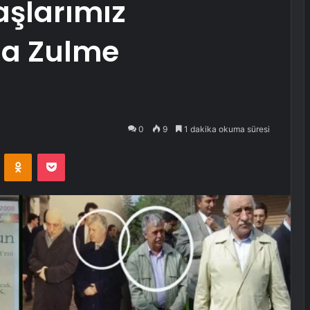
aşlarımız
da Zulme
0
9
1 dakika okuma süresi
VKontakte
Odnoklassniki
Pocket