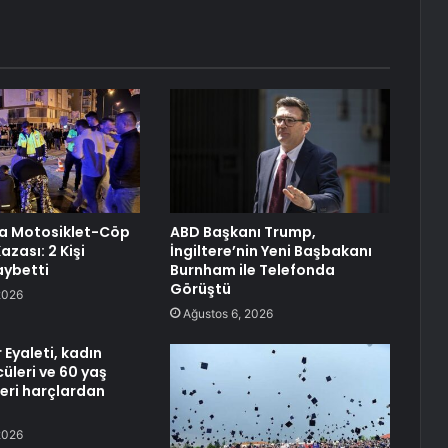
a Motosiklet-Cöp
ABD Başkanı Trump,
zası: 2 Kişi
İngiltere’nin Yeni Başbakanı
aybetti
Burnham ile Telefonda
Görüştü
2026
Ağustos 6, 2026
 Eyaleti, kadın
cüleri ve 60 yaş
leri harçlardan
u
2026