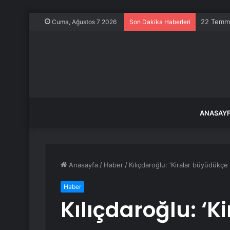
22 Temmu
Cuma, Ağustos 7 2026
Son Dakika Haberleri
ANASAY
Anasayfa
/
Haber
/
Kılıçdaroğlu: ‘Kiralar büyüdükç
Haber
Kılıçdaroğlu: ‘