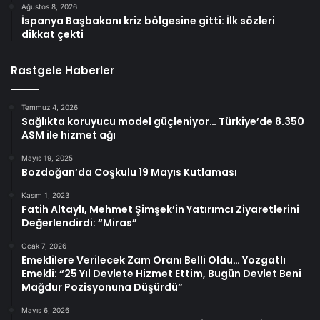
Ağustos 8, 2026
İspanya Başbakanı kriz bölgesine gitti: İlk sözleri
dikkat çekti
Rastgele Haberler
Temmuz 4, 2026
Sağlıkta koruyucu model güçleniyor… Türkiye’de 8.350
ASM ile hizmet ağı
Mayıs 19, 2025
Bozdoğan’da Coşkulu 19 Mayıs Kutlaması
Kasım 1, 2023
Fatih Altaylı, Mehmet Şimşek’in Yatırımcı Ziyaretlerini
Değerlendirdi: “Miras”
Ocak 7, 2026
Emeklilere Verilecek Zam Oranı Belli Oldu… Yozgatlı
Emekli: “25 Yıl Devlete Hizmet Ettim, Bugün Devlet Beni
Mağdur Pozisyonuna Düşürdü”
Mayıs 6, 2026