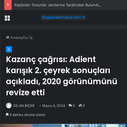
Kaybolan Tosunlar Jandarma Tarafından Bulundu
Menü
Anasayfa
/
İş
İş
Kazanç çağrısı: Adient
karışık 2. çeyrek sonuçları
açıkladı, 2020 görünümünü
revize etti
DİLAN BİÇER
Mayıs 4, 2024
0
0
3 dakika okuma süresi