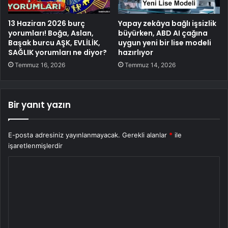
13 Haziran 2026 burç
Yapay zekâya bağlı işsizlik
yorumları! Boğa, Aslan,
büyürken, ABD AI çağına
Başak burcu AŞK, EVLİLİK,
uygun yeni bir lise modeli
SAĞLIK yorumları ne diyor?
hazırlıyor
Temmuz 16, 2026
Temmuz 14, 2026
Bir yanıt yazın
E-posta adresiniz yayınlanmayacak.
Gerekli alanlar
*
ile
işaretlenmişlerdir
Y
o
r
u
m