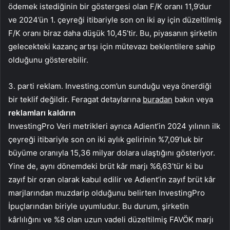
ödemek istediğinin bir göstergesi olan F/K oranı 11,9’dur
ve 2024’ün 1. çeyreği itibariyle son on iki ay için düzeltilmiş
F/K oranı biraz daha düşük 10,45’tir. Bu, piyasanın şirketin
gelecekteki kazanç artışı için mütevazı beklentilere sahip
olduğunu gösterebilir.
3. parti reklam. Investing.com’un sunduğu veya önerdiği
bir teklif değildir. Feragat detaylarına
buradan
bakın veya
reklamları kaldırın
InvestingPro Veri metrikleri ayrıca Adient’in 2024 yılının ilk
çeyreği itibariyle son on iki aylık gelirinin %7,09’luk bir
büyüme oranıyla 15,36 milyar dolara ulaştığını gösteriyor.
Yine de, aynı dönemdeki brüt kâr marjı %6,63’tür ki bu
zayıf bir oran olarak kabul edilir ve Adient’in zayıf brüt kâr
marjlarından muzdarip olduğunu belirten InvestingPro
İpuçlarından biriyle uyumludur. Bu durum, şirketin
kârlılığını ve %8 olan uzun vadeli düzeltilmiş FAVÖK marjı