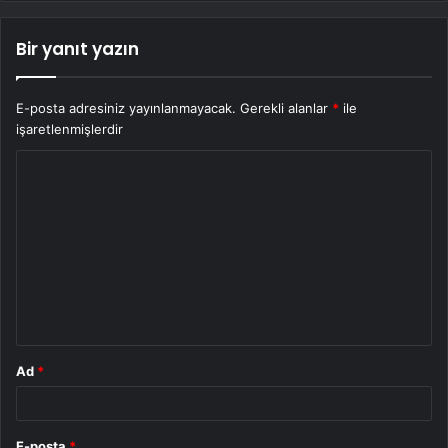
Bir yanıt yazın
E-posta adresiniz yayınlanmayacak.
Gerekli alanlar
*
ile
işaretlenmişlerdir
Y
o
r
u
m
*
Ad
*
E-posta
*