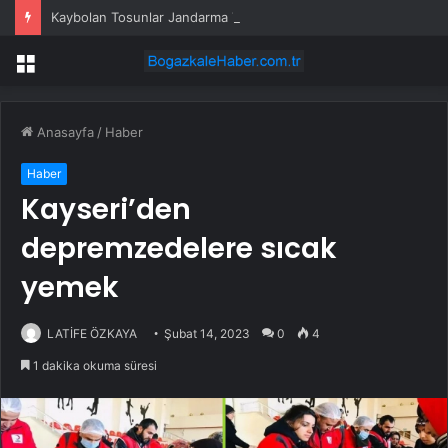
Kaybolan Tosunlar Jandarma Tarafından Bulundu
Menü
Anasayfa
/
Haber
Haber
Kayseri’den
depremzedelere sıcak
yemek
LATİFE ÖZKAYA
Şubat 14, 2023
0
4
1 dakika okuma süresi