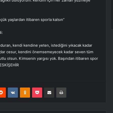
sağlıklı buluyorum. Kendim için her zaman yüzmeye
çük yaşlardan itibaren sporla kalsın”
i:
duran, kendi kendine yeten, istediğini yıkacak kadar
kadar cesur, kendini önemsemeyecek kadar seven tüm
tlu olsun. Kimsenin yargısı yok. Başından itibaren spor
– ESKİŞEHİR
erest
Reddit
VKontakte
Odnoklassniki
Pocket
E-Posta ile paylaş
Yazdır