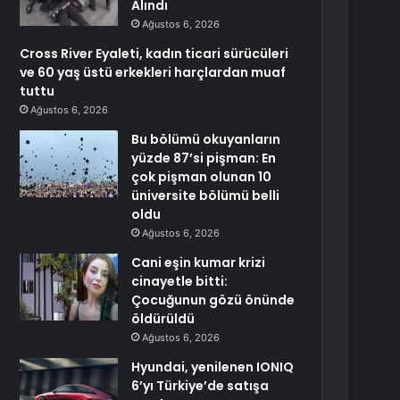
Alındı
Ağustos 6, 2026
Cross River Eyaleti, kadın ticari sürücüleri
ve 60 yaş üstü erkekleri harçlardan muaf
tuttu
Ağustos 6, 2026
Bu bölümü okuyanların
yüzde 87’si pişman: En
çok pişman olunan 10
üniversite bölümü belli
oldu
Ağustos 6, 2026
Cani eşin kumar krizi
cinayetle bitti:
Çocuğunun gözü önünde
öldürüldü
Ağustos 6, 2026
Hyundai, yenilenen IONIQ
6’yı Türkiye’de satışa