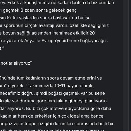
şey. Erkek arkadaşlarımız ne kadar darılsa da biz bundan
ları geçmek.Bizden sonra gelecek genç
şın.Kırklı yaşlardan sonra başlasak da bu işe
porunun birçok avantajı vardır. özellikle sağlığımız
e boyun sağlığı açısından inanılmaz etkilidir.20
e yüzerek Asya ile Avrupa’yı birbirine bağlayacağız.
.”
notlar alıyoruz”
ünü’nde tüm kadınların spora devam etmelerini ve
rum” diyerek, “Takımımızda 10-11 bayan olarak
lk hedefimiz doğru. şimdi boğazı geçmek var bu sene
kkale var duruma göre tam takım gitmeyi planlıyoruz
lar alıyoruz. Bu bizi çok motive ediyor.Bana göre daha
kadınlar hem de erkekler için çok ideal ama bence
enopoz ve osteoporoz gibi durumları sonrasında belli bir