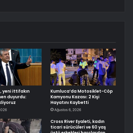
 yeni ittifakın
Kumluca’da Motosiklet-Cöp
men duyurdu:
Kamyonu Kazası: 2 Kişi
kliyoruz
Hayatını Kaybetti
2026
Ağustos 6, 2026
Cross River Eyaleti, kadın
ticari sürücüleri ve 60 yaş
üstü erkekleri harçlardan