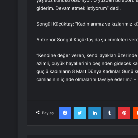
yaş söz konusu olabiliyor. O yüzden bu sporu 
giderim. Devam etmek istiyorum” dedi.
Songül Küçüktaş: “Kadınlarımız ve kızlarımız kü
Antrenör Songül Küçüktaş da şu cümleleri verd
“Kendine değer veren, kendi ayakları üzerinde 
azimli, büyük hayallerinin peşinden gidecek 
güçlü kadınların 8 Mart Dünya Kadınlar Günü ku
camiasının içinde olmalarını tavsiye ederim.” 
Facebook
Twitter
LinkedIn
Tumblr
Pint
Paylaş