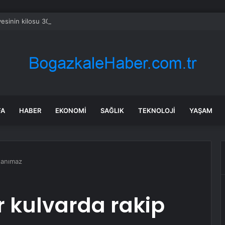
sinin kilosu 300 liraya fırladı, emekli isyan etti
FA
HABER
EKONOMI
SAĞLIK
TEKNOLOJI
YAŞAM
tanımaz
 kulvarda rakip