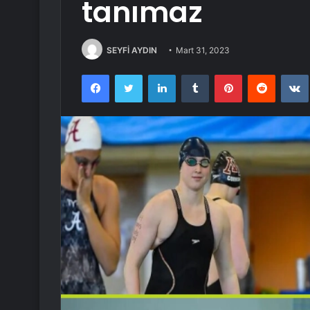
tanımaz
SEYFİ AYDIN
Mart 31, 2023
Facebook
Twitter
LinkedIn
Tumblr
Pinterest
Reddit