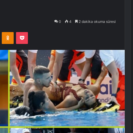
0
4
2 dakika okuma süresi
VKontakte
Odnoklassniki
Pocket