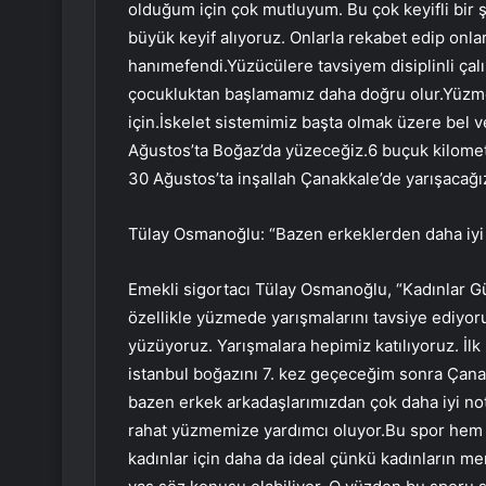
olduğum için çok mutluyum. Bu çok keyifli bir 
büyük keyif alıyoruz. Onlarla rekabet edip on
hanımefendi.Yüzücülere tavsiyem disiplinli çalı
çocukluktan başlamamız daha doğru olur.Yüzme s
için.İskelet sistemimiz başta olmak üzere bel v
Ağustos’ta Boğaz’da yüzeceğiz.6 buçuk kilometr
30 Ağustos’ta inşallah Çanakkale’de yarışacağız
Tülay Osmanoğlu: “Bazen erkeklerden daha iyi 
Emekli sigortacı Tülay Osmanoğlu, “Kadınlar G
özellikle yüzmede yarışmalarını tavsiye ediyo
yüzüyoruz. Yarışmalara hepimiz katılıyoruz. İ
istanbul boğazını 7. kez geçeceğim sonra Çana
bazen erkek arkadaşlarımızdan çok daha iyi not
rahat yüzmemize yardımcı oluyor.Bu spor hem 
kadınlar için daha da ideal çünkü kadınların m