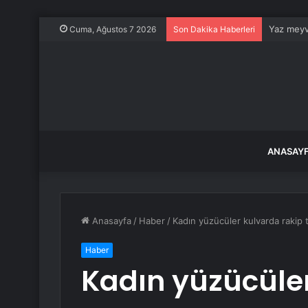
Yaz meyve
Cuma, Ağustos 7 2026
Son Dakika Haberleri
ANASAY
Anasayfa
/
Haber
/
Kadın yüzücüler kulvarda rakip 
Haber
Kadın yüzücüler