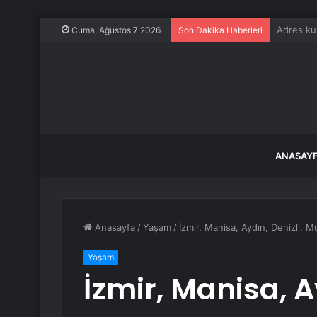
Eğitim-İ
Cuma, Ağustos 7 2026
Son Dakika Haberleri
ANASAY
Anasayfa
/
Yaşam
/
İzmir, Manisa, Aydın, Denizli, Mu
Yaşam
İzmir, Manisa, A