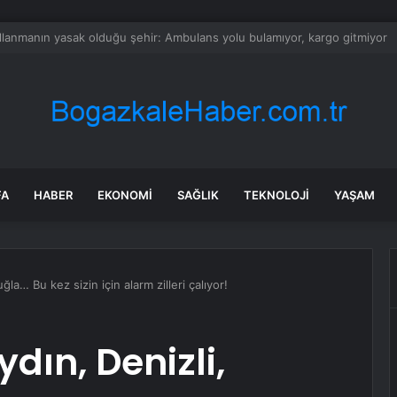
ş Samsun Şubesi: Danıştay, Proje Okullarındaki Görevlendirmelerin Nesne
FA
HABER
EKONOMI
SAĞLIK
TEKNOLOJI
YAŞAM
ğla… Bu kez sizin için alarm zilleri çalıyor!
ydın, Denizli,