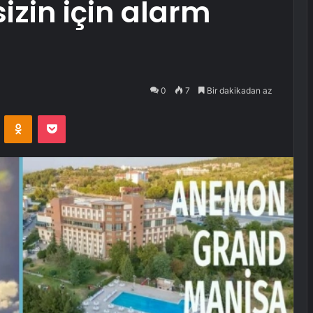
izin için alarm
0
7
Bir dakikadan az
VKontakte
Odnoklassniki
Pocket