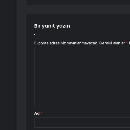
Bir yanıt yazın
E-posta adresiniz yayınlanmayacak.
Gerekli alanlar
*
i
Y
o
r
u
m
*
Ad
*