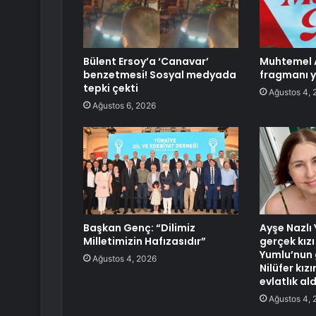
Bülent Ersoy’a ‘Canavar’
Muhtemel 
benzetmesi! Sosyal medyada
fragmanı y
tepki çekti
Ağustos 4, 
Ağustos 6, 2026
Başkan Genç: “Dilimiz
Ayşe Nazlı 
Milletimizin Hafızasıdır”
gerçek kızı
Yumlu’nun 
Ağustos 4, 2026
Nilüfer kız
evlatlık ald
Ağustos 4, 