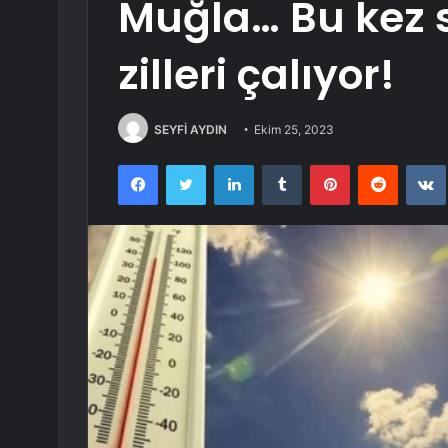
Muğla… Bu kez s
zilleri çalıyor!
SEYFİ AYDIN
Ekim 25, 2023
Facebook
Twitter
LinkedIn
Tumblr
Pinterest
Reddit