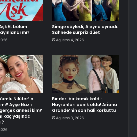
Aşk 6. bölüm
Simge söyledi, Aleyna oynadı:
ayınlandı mı?
Sahnede sürpriz düet
2026
Ağustos 4, 2026
Yumlu Nilüfer’in
Bir deri bir kemik kaldı:
 mı? Ayşe Nazlı
Hayranları panik oldu! Ariana
gerçek annesi kim?
Grande’nin son hali korkuttu
ını kaç yaşında
Ağustos 3, 2026
ı?
2026