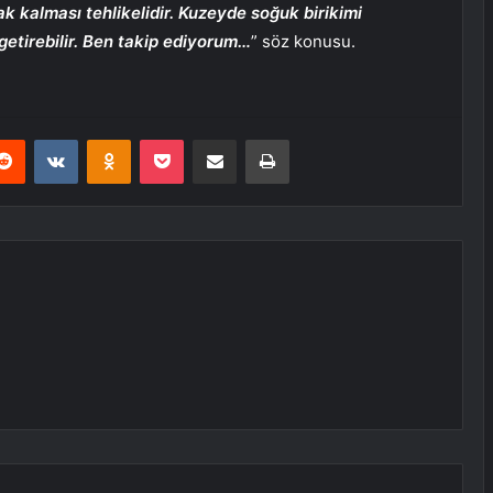
k kalması tehlikelidir. Kuzeyde soğuk birikimi
getirebilir. Ben takip ediyorum…
” söz konusu.
erest
Reddit
VKontakte
Odnoklassniki
Pocket
E-Posta ile paylaş
Yazdır