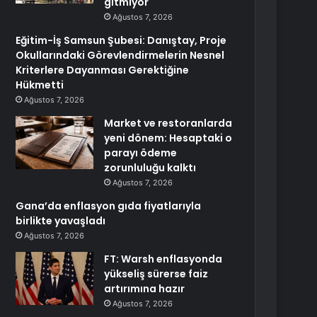
gitmiyor
Ağustos 7, 2026
Eğitim-İş Samsun Şubesi: Danıştay, Proje
Okullarındaki Görevlendirmelerin Nesnel
Kriterlere Dayanması Gerektiğine
Hükmetti
Ağustos 7, 2026
Market ve restoranlarda
yeni dönem: Hesaptaki o
parayı ödeme
zorunluluğu kalktı
Ağustos 7, 2026
Gana’da enflasyon gıda fiyatlarıyla
birlikte yavaşladı
Ağustos 7, 2026
FT: Warsh enflasyonda
yükseliş sürerse faiz
artırımına hazır
Ağustos 7, 2026