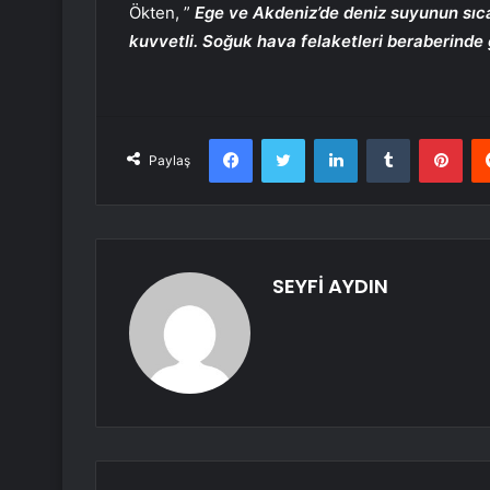
Ökten, ”
Ege ve Akdeniz’de deniz suyunun sıca
kuvvetli. Soğuk hava felaketleri beraberinde 
Facebook
Twitter
LinkedIn
Tumblr
Pint
Paylaş
SEYFİ AYDIN