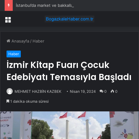
İstanbul’da market ve bakkallarda yeni uygulama devreye girdi
Menü
Anasayfa
/
Haber
Haber
İzmir Kitap Fuarı Çocuk
Edebiyatı Temasıyla Başladı
MEHMET HAZBİN KAZBEK
Nisan 19, 2024
0
0
1 dakika okuma süresi