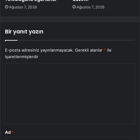
Ağustos 7, 2026
Ağustos 7, 2026
Bir yanıt yazın
E-posta adresiniz yayınlanmayacak.
Gerekli alanlar
*
ile
işaretlenmişlerdir
Y
o
r
u
m
*
Ad
*