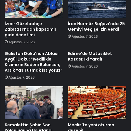
İzmir Güzelbahçe
İran Hürmüz Boğazı’nda 25
Zabıtası’ndan kapsamlı
Gemiyi Geçişe İzin Verdi
gıda denetimi
Ağustos 7, 2026
Ağustos 8, 2026
Gülistan Doku’nun Ablası
Edirne’de Motosiklet
Aygül Doku: “İvedilikle
Kazası: İki Yaralı
Kızımızın Bedeni Bulunsun,
Ağustos 7, 2026
Artık Yas Tutmak İstiyoruz”
Ağustos 7, 2026
Kemalettin Şahin Son
Meclis’te yeni oturma
Yolculuğuna Uğurlandı
düzeni!