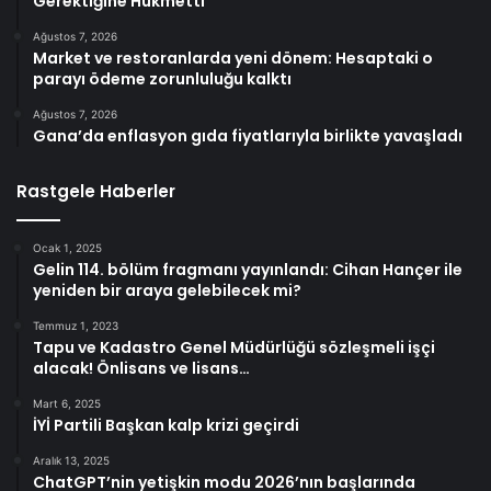
Gerektiğine Hükmetti
Ağustos 7, 2026
Market ve restoranlarda yeni dönem: Hesaptaki o
parayı ödeme zorunluluğu kalktı
Ağustos 7, 2026
Gana’da enflasyon gıda fiyatlarıyla birlikte yavaşladı
Rastgele Haberler
Ocak 1, 2025
Gelin 114. bölüm fragmanı yayınlandı: Cihan Hançer ile
yeniden bir araya gelebilecek mi?
Temmuz 1, 2023
Tapu ve Kadastro Genel Müdürlüğü sözleşmeli işçi
alacak! Önlisans ve lisans…
Mart 6, 2025
İYİ Partili Başkan kalp krizi geçirdi
Aralık 13, 2025
ChatGPT’nin yetişkin modu 2026’nın başlarında