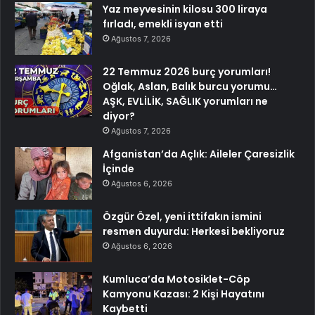
Yaz meyvesinin kilosu 300 liraya
fırladı, emekli isyan etti
Ağustos 7, 2026
22 Temmuz 2026 burç yorumları!
Oğlak, Aslan, Balık burcu yorumu…
AŞK, EVLİLİK, SAĞLIK yorumları ne
diyor?
Ağustos 7, 2026
Afganistan’da Açlık: Aileler Çaresizlik
İçinde
Ağustos 6, 2026
Özgür Özel, yeni ittifakın ismini
resmen duyurdu: Herkesi bekliyoruz
Ağustos 6, 2026
Kumluca’da Motosiklet-Cöp
Kamyonu Kazası: 2 Kişi Hayatını
Kaybetti