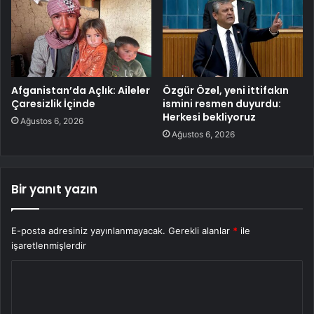
Afganistan’da Açlık: Aileler
Özgür Özel, yeni ittifakın
Çaresizlik İçinde
ismini resmen duyurdu:
Herkesi bekliyoruz
Ağustos 6, 2026
Ağustos 6, 2026
Bir yanıt yazın
E-posta adresiniz yayınlanmayacak.
Gerekli alanlar
*
ile
işaretlenmişlerdir
Y
o
r