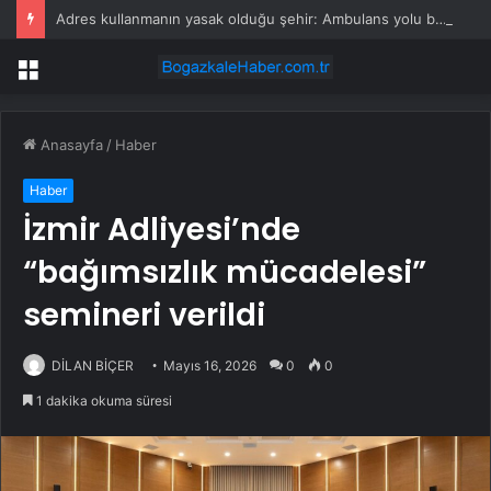
Adres kullanmanın yasak olduğu şehir: Ambulans yolu bulamıyor, kargo gitmiyor
Menü
Anasayfa
/
Haber
Haber
İzmir Adliyesi’nde
“bağımsızlık mücadelesi”
semineri verildi
DİLAN BİÇER
Mayıs 16, 2026
0
0
1 dakika okuma süresi