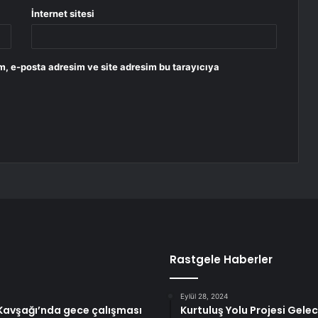
İnternet sitesi
m, e-posta adresim ve site adresim bu tarayıcıya
Rastgele Haberler
Eylül 28, 2024
e Kavşağı’nda gece çalışması
Kurtuluş Yolu Projesi Gele