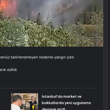
 henüz belirlenemeyen nedenle yangın çıktı.
evk edildi.
İstanbul’da market ve
bakkallarda yeni uygulama
ı
devreye girdi