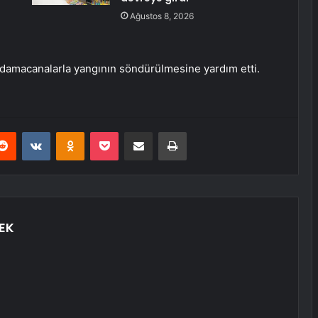
Ağustos 8, 2026
 damacanalarla yangının söndürülmesine yardım etti.
erest
Reddit
VKontakte
Odnoklassniki
Pocket
E-Posta ile paylaş
Yazdır
EK