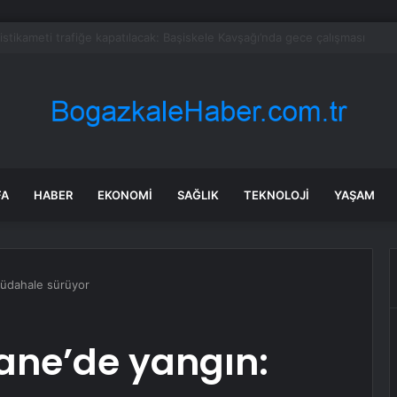
bul’da market ve bakkallarda yeni uygulama devreye girdi
FA
HABER
EKONOMI
SAĞLIK
TEKNOLOJI
YAŞAM
Müdahale sürüyor
ane’de yangın: