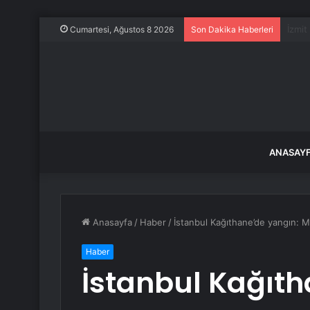
İstan
Cumartesi, Ağustos 8 2026
Son Dakika Haberleri
ANASAY
Anasayfa
/
Haber
/
İstanbul Kağıthane’de yangın: 
Haber
İstanbul Kağıth