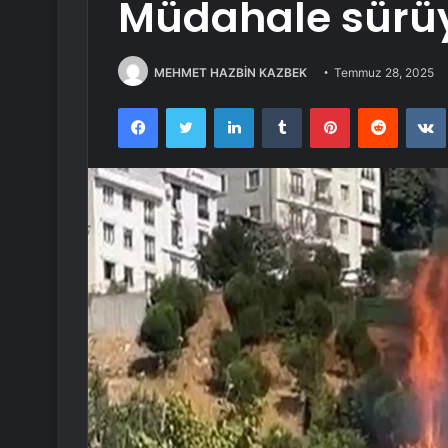
Müdahale sürü
MEHMET HAZBİN KAZBEK
Temmuz 28, 2025
Facebook
Twitter
LinkedIn
Tumblr
Pinterest
Reddit