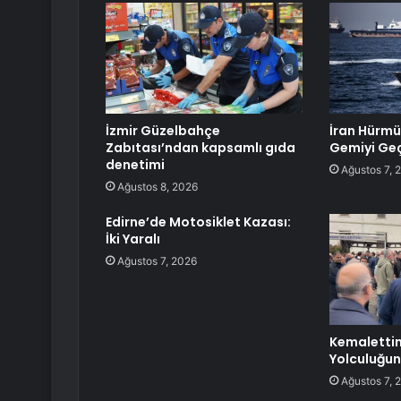
İzmir Güzelbahçe
İran Hürmü
Zabıtası’ndan kapsamlı gıda
Gemiyi Geç
denetimi
Ağustos 7, 
Ağustos 8, 2026
Edirne’de Motosiklet Kazası:
İki Yaralı
Ağustos 7, 2026
Kemalettin
Yolculuğun
Ağustos 7, 