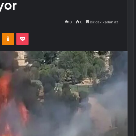
yor
0
0
Bir dakikadan az
VKontakte
Odnoklassniki
Pocket