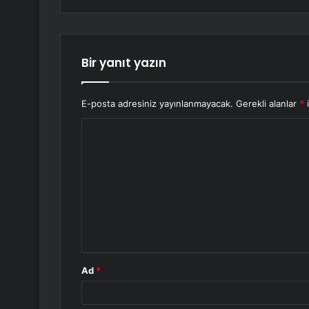
Bir yanıt yazın
E-posta adresiniz yayınlanmayacak.
Gerekli alanlar
*
i
Y
o
r
u
m
*
Ad
*