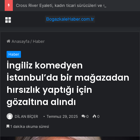
Cross River Eyaleti, kadın ticari sürücüleri ve 60 yaş üstü erkekleri harçlardan muaf tuttu
Menü
Anasayfa
/
Haber
Haber
İngiliz komedyen
İstanbul’da bir mağazadan
hırsızlık yaptığı için
gözaltına alındı
DİLAN BİÇER
Temmuz 29, 2025
0
0
1 dakika okuma süresi