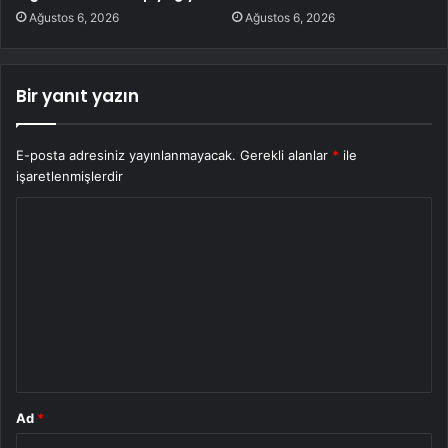
Ağustos 6, 2026
Ağustos 6, 2026
Bir yanıt yazın
E-posta adresiniz yayınlanmayacak.
Gerekli alanlar
*
ile
işaretlenmişlerdir
Y
o
r
u
m
*
Ad
*