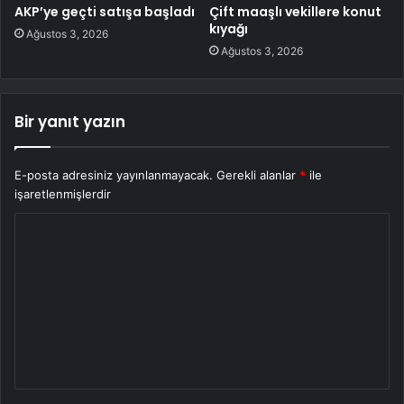
AKP’ye geçti satışa başladı
Çift maaşlı vekillere konut
kıyağı
Ağustos 3, 2026
Ağustos 3, 2026
Bir yanıt yazın
E-posta adresiniz yayınlanmayacak.
Gerekli alanlar
*
ile
işaretlenmişlerdir
Y
o
r
u
m
*