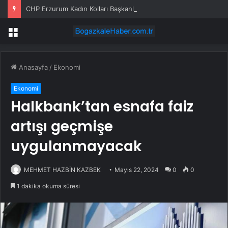
CHP Erzurum Kadın Kolları Başkanlığı’nda Görev Değişimi
Menü
Anasayfa
/
Ekonomi
Ekonomi
Halkbank’tan esnafa faiz
artışı geçmişe
uygulanmayacak
MEHMET HAZBİN KAZBEK
Mayıs 22, 2024
0
0
1 dakika okuma süresi