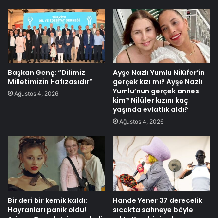
Başkan Genç: “Dilimiz
Ayşe Nazlı Yumlu Nilüfer’in
Milletimizin Hafızasıdır”
gerçek kızı mı? Ayşe Nazlı
Yumlu’nun gerçek annesi
Ağustos 4, 2026
kim? Nilüfer kızını kaç
yaşında evlatlık aldı?
Ağustos 4, 2026
Bir deri bir kemik kaldı:
Hande Yener 37 derecelik
Hayranları panik oldu!
sıcakta sahneye böyle