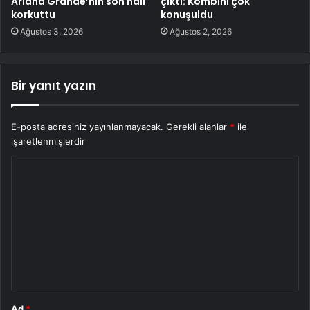
Ariana Grande’nin son hali
çıktı: Kombini çok
korkuttu
konuşuldu
Ağustos 3, 2026
Ağustos 2, 2026
Bir yanıt yazın
E-posta adresiniz yayınlanmayacak.
Gerekli alanlar
*
ile
işaretlenmişlerdir
Y
o
r
u
m
*
Ad
*