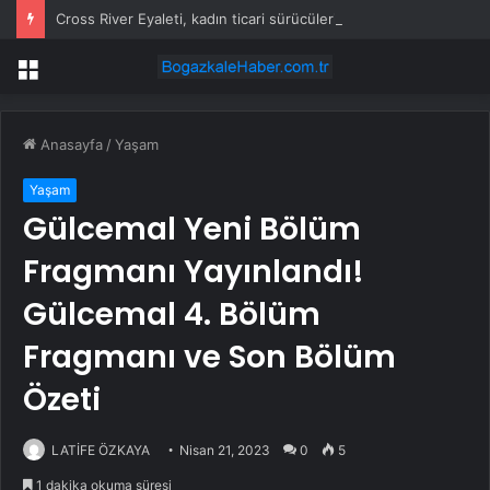
Cross River Eyaleti, kadın ticari sürücüleri ve 60 yaş üstü erkekleri harçlardan muaf tuttu
Menü
Anasayfa
/
Yaşam
Yaşam
Gülcemal Yeni Bölüm
Fragmanı Yayınlandı!
Gülcemal 4. Bölüm
Fragmanı ve Son Bölüm
Özeti
LATİFE ÖZKAYA
Nisan 21, 2023
0
5
1 dakika okuma süresi