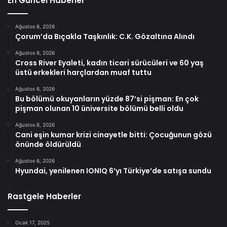
En Güncel Haberler
Ağustos 6, 2026
Çorum’da Bıçakla Taşkınlık: C.K. Gözaltına Alındı
Ağustos 6, 2026
Cross River Eyaleti, kadın ticari sürücüleri ve 60 yaş
üstü erkekleri harçlardan muaf tuttu
Ağustos 6, 2026
Bu bölümü okuyanların yüzde 87’si pişman: En çok
pişman olunan 10 üniversite bölümü belli oldu
Ağustos 6, 2026
Cani eşin kumar krizi cinayetle bitti: Çocuğunun gözü
önünde öldürüldü
Ağustos 6, 2026
Hyundai, yenilenen IONIQ 6’yı Türkiye’de satışa sundu
Rastgele Haberler
Ocak 17, 2025