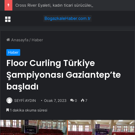
Cross River Eyaleti, kadın ticari sürücüleri ve 60 yaş üstü erkekleri harçlardan muaf tuttu
Menü
Anasayfa
/
Haber
Haber
Floor Curling Türkiye
Şampiyonası Gaziantep’te
başladı
SEYFİ AYDIN
Ocak 7, 2023
0
7
1 dakika okuma süresi