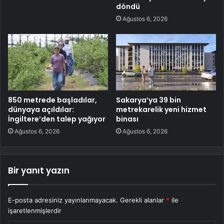
döndü
Ağustos 6, 2026
850 metrede başladılar,
Sakarya’ya 39 bin
dünyaya açıldılar:
metrekarelik yeni hizmet
İngiltere’den talep yağıyor
binası
Ağustos 6, 2026
Ağustos 6, 2026
Bir yanıt yazın
E-posta adresiniz yayınlanmayacak.
Gerekli alanlar
*
ile
işaretlenmişlerdir