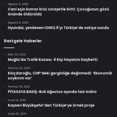
Ağustos 6, 2026
Cani eşin kumar krizi cinayetle bitti: Çocuğunun gözü
önünde öldürüldü
Ağustos 6, 2026
Hyundai, yenilenen IONIQ 6’yı Türkiye’de satışa sundu
Rastgele Haberler
Mart 30, 2025
Muğla’da Trafik Kazası: 4 Kişi Hayatını Kaybetti
Temmuz 25, 2023
Kılıçdaroğlu, CHP’deki gerginliğe değinmedi: ‘Ekonomik
soykırım var’
Temmuz 18, 2025
PİYASAYA BAKIŞ-BoE Ağustos ayında faiz indirir
Ocak 14, 2026
Kayseri Büyükşehir’den Türkiye’ye örnek proje
Aralık 26, 2025