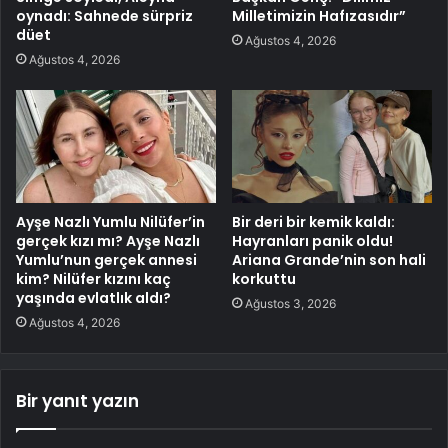
oynadı: Sahnede sürpriz
Milletimizin Hafızasıdır”
düet
Ağustos 4, 2026
Ağustos 4, 2026
Ayşe Nazlı Yumlu Nilüfer’in
Bir deri bir kemik kaldı:
gerçek kızı mı? Ayşe Nazlı
Hayranları panik oldu!
Yumlu’nun gerçek annesi
Ariana Grande’nin son hali
kim? Nilüfer kızını kaç
korkuttu
yaşında evlatlık aldı?
Ağustos 3, 2026
Ağustos 4, 2026
Bir yanıt yazın