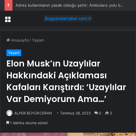
Adres kullanmanın yasak olduğu şehir: Ambulans yolu bulamıyor, kargo gitmiyor
Menü
Anasayfa
/
Yaşam
Yaşam
Elon Musk’ın Uzaylılar
Hakkındaki Açıklaması
Kafaları Karıştırdı: ‘Uzaylılar
Var Demiyorum Ama…’
ALPER BÜYÜKCERAN
Temmuz 28, 2023
0
3
1 dakika okuma süresi