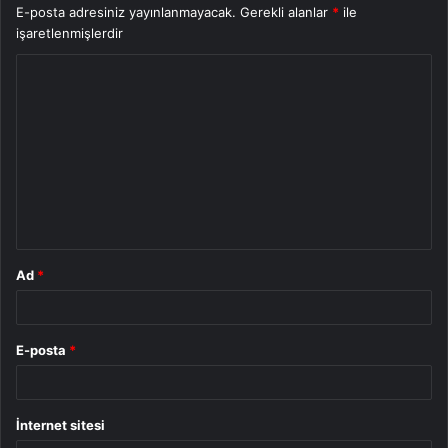
E-posta adresiniz yayınlanmayacak.
Gerekli alanlar
*
ile
işaretlenmişlerdir
Y
o
r
u
m
*
Ad
*
E-posta
*
İnternet sitesi