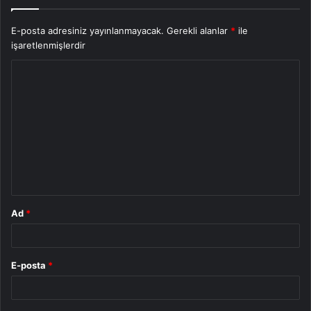
E-posta adresiniz yayınlanmayacak.
Gerekli alanlar
*
ile
işaretlenmişlerdir
Y
o
r
u
m
*
Ad
*
E-posta
*