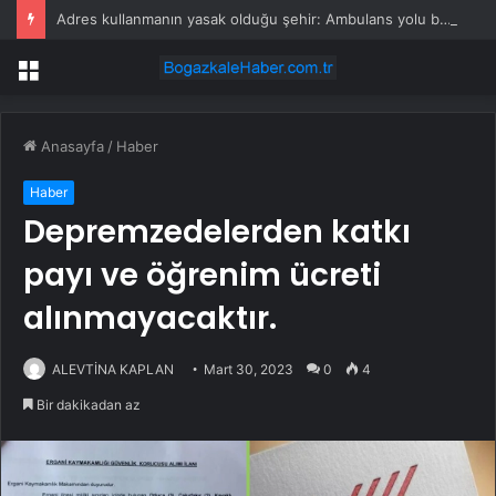
Adres kullanmanın yasak olduğu şehir: Ambulans yolu bulamıyor, kargo gitmiyor
Menü
Anasayfa
/
Haber
Haber
Depremzedelerden katkı
payı ve öğrenim ücreti
alınmayacaktır.
ALEVTİNA KAPLAN
Mart 30, 2023
0
4
Bir dakikadan az