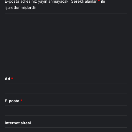
E-posta adresiniz yayınlanmayacak.
Gerekli alanlar
*
ile
işaretlenmişlerdir
Y
o
r
u
m
*
Ad
*
E-posta
*
İnternet sitesi