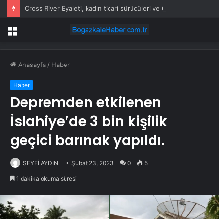
Cross River Eyaleti, kadın ticari sürücüleri ve 60 yaş üstü erkekleri harçlardan muaf tuttu
Menü
Anasayfa
/
Haber
Haber
Depremden etkilenen
İslahiye’de 3 bin kişilik
geçici barınak yapıldı.
SEYFİ AYDIN
Şubat 23, 2023
0
5
1 dakika okuma süresi