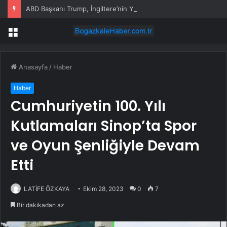
ABD Başkanı Trump, İngiltere’nin Yeni Başbakanı Burnham ile Telefonda Görüştü
Menü
Anasayfa
/
Haber
Haber
Cumhuriyetin 100. Yılı
Kutlamaları Sinop’ta Spor
ve Oyun Şenliğiyle Devam
Etti
LATİFE ÖZKAYA
Ekim 28, 2023
0
7
Bir dakikadan az