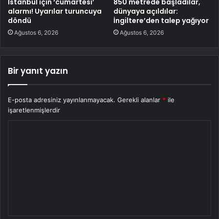
İstanbul için ‘cumartesi’
850 metrede başladılar,
alarmı! Uyarılar turuncuya
dünyaya açıldılar:
döndü
İngiltere’den talep yağıyor
Ağustos 6, 2026
Ağustos 6, 2026
Bir yanıt yazın
E-posta adresiniz yayınlanmayacak.
Gerekli alanlar
*
ile
işaretlenmişlerdir
Y
o
r
u
m
*