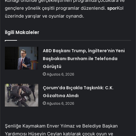
Konağı önünde gerçekleştirilen programda çocuklara ve
gençlere yönelik çeşitli programlar düzenlendi.
spor
Kol
üzerinde yarışlar ve oyunlar oynandı.
İlgili Makaleler
ABD Başkanı Trump, İngiltere’nin Yeni
Başbakanı Burnham ile Telefonda
Görüştü
Ağustos 6, 2026
Çorum’da Bıçakla Taşkınlık: C.K.
Gözaltına Alındı
Ağustos 6, 2026
Şenliğe Kaymakam Enver Yılmaz ve Belediye Başkan
Yardımcısı Hüseyin Ceylan katılarak çocuk oyun ve