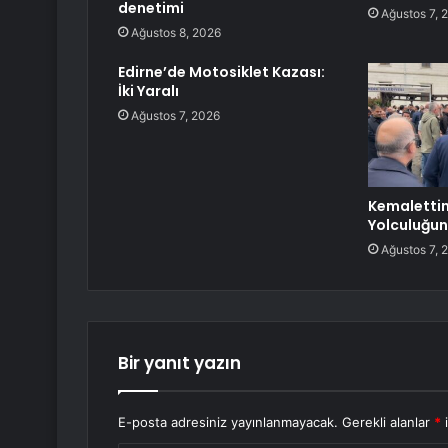
denetimi
Ağustos 7, 
Ağustos 8, 2026
Edirne’de Motosiklet Kazası:
İki Yaralı
Ağustos 7, 2026
Kemalettin
Yolculuğun
Ağustos 7, 
Bir yanıt yazın
E-posta adresiniz yayınlanmayacak.
Gerekli alanlar
*
i