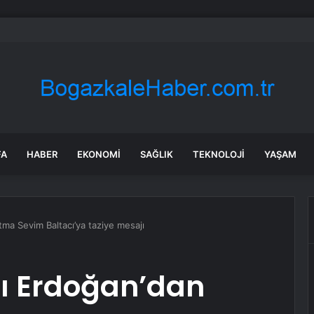
bul’da market ve bakkallarda yeni uygulama devreye girdi
FA
HABER
EKONOMI
SAĞLIK
TEKNOLOJI
YAŞAM
a Sevim Baltacı’ya taziye mesajı
 Erdoğan’dan