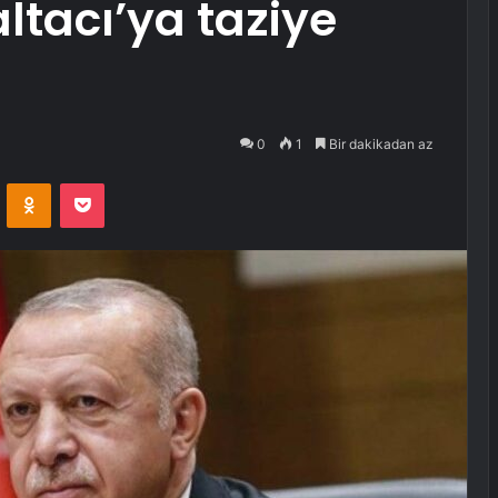
tacı’ya taziye
0
1
Bir dakikadan az
VKontakte
Odnoklassniki
Pocket