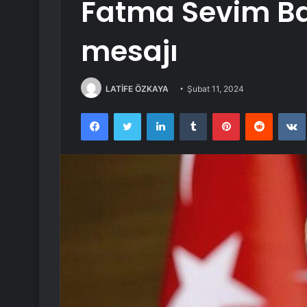
Fatma Sevim Bal
mesajı
LATİFE ÖZKAYA
Şubat 11, 2024
Facebook
Twitter
LinkedIn
Tumblr
Pinterest
Reddit