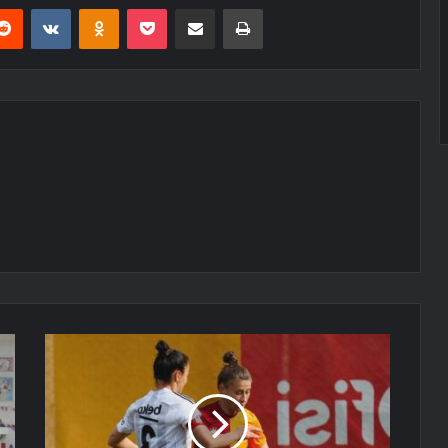
erest
Reddit
VKontakte
Odnoklassniki
Pocket
E-Posta ile paylaş
Yazdır