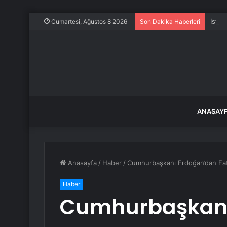
İstan
Cumartesi, Ağustos 8 2026
Son Dakika Haberleri
ANASAY
Anasayfa
/
Haber
/
Cumhurbaşkanı Erdoğan’dan Fatm
Haber
Cumhurbaşkanı