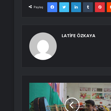
Facebook
Twitter
LinkedIn
Tumblr
Pint
Paylaş
LATİFE ÖZKAYA