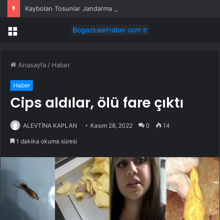
Kaybolan Tosunlar Jandarma Tarafından Bulundu
Menü
Anasayfa
/
Haber
Haber
Cips aldılar, ölü fare çıktı
ALEVTİNA KAPLAN
Kasım 28, 2022
0
14
1 dakika okuma süresi