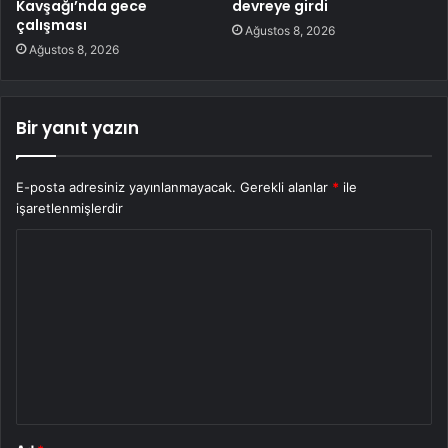
Kavşağı’nda gece
devreye girdi
çalışması
Ağustos 8, 2026
Ağustos 8, 2026
Bir yanıt yazın
E-posta adresiniz yayınlanmayacak.
Gerekli alanlar
*
ile
işaretlenmişlerdir
Y
o
r
u
m
*