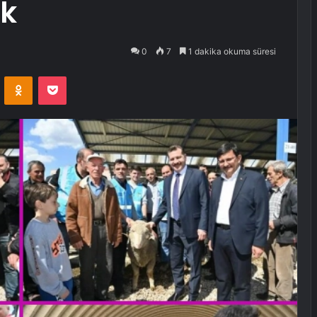
ek
0
7
1 dakika okuma süresi
VKontakte
Odnoklassniki
Pocket