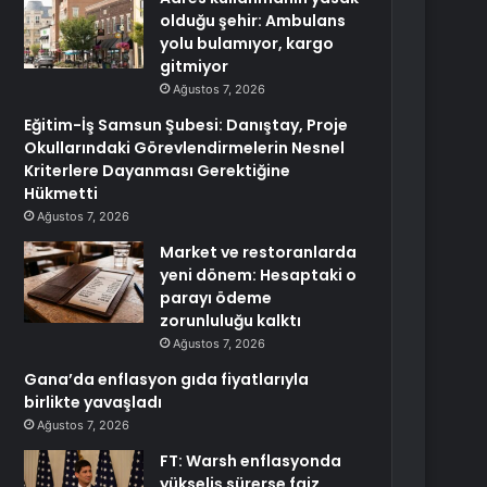
olduğu şehir: Ambulans
yolu bulamıyor, kargo
gitmiyor
Ağustos 7, 2026
Eğitim-İş Samsun Şubesi: Danıştay, Proje
Okullarındaki Görevlendirmelerin Nesnel
Kriterlere Dayanması Gerektiğine
Hükmetti
Ağustos 7, 2026
Market ve restoranlarda
yeni dönem: Hesaptaki o
parayı ödeme
zorunluluğu kalktı
Ağustos 7, 2026
Gana’da enflasyon gıda fiyatlarıyla
birlikte yavaşladı
Ağustos 7, 2026
FT: Warsh enflasyonda
yükseliş sürerse faiz