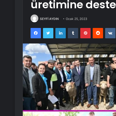
üretimine dest
SEYFİ AYDIN
Ocak 25, 2023
Facebook
Twitter
LinkedIn
Tumblr
Pinterest
Reddit