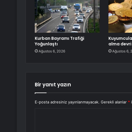
Kurban Bayramı Trafiği
Kuyumcula
Yoğunlaştı
alma devri 
Ağustos 6, 2026
Ağustos 6, 
Bir yanıt yazın
E-posta adresiniz yayınlanmayacak.
Gerekli alanlar
*
i
Y
o
r