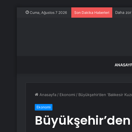
Daha zor
Cuma, Ağustos 7 2026
Son Dakika Haberleri
ANASAY
Anasayfa
/
Ekonomi
/
Büyükşehir’den ‘Balıkesir Ku
Ekonomi
Büyükşehir’den 