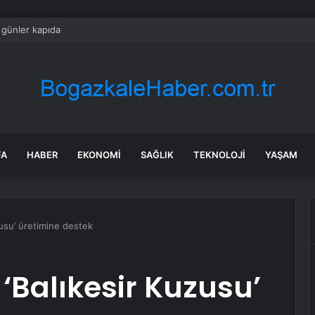
 günler kapıda
FA
HABER
EKONOMI
SAĞLIK
TEKNOLOJI
YAŞAM
zusu’ üretimine destek
‘Balıkesir Kuzusu’