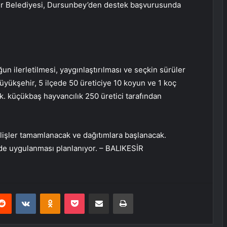
r Belediyesi, Dursunbey’den destek başvurusunda
n ilerletilmesi, yaygınlaştırılması ve seçkin sürüler
yükşehir, 5 ilçede 50 üreticiye 10 koyun ve 1 koç
. küçükbaş hayvancılık 250 üretici tarafından
lişler tamamlanacak ve dağıtımlara başlanacak.
 de uygulanması planlanıyor. – BALIKESİR
erest
Reddit
VKontakte
Odnoklassniki
Pocket
E-Posta ile paylaş
Yazdır