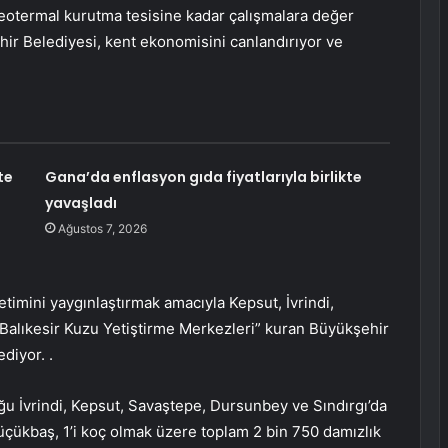
eotermal kurutma tesisine kadar çalışmalara değer
hir Belediyesi, kent ekonomisini canlandırıyor ve
te
Gana’da enflasyon gıda fiyatlarıyla birlikte
yavaşladı
Ağustos 7, 2026
etimini yaygınlaştırmak amacıyla Kepsut, İvrindi,
“Balıkesir Kuzu Yetiştirme Merkezleri” kuran Büyükşehir
diyor. .
İvrindi, Kepsut, Savaştepe, Dursunbey ve Sındırgı’da
 küçükbaş, 1’i koç olmak üzere toplam 2 bin 750 damızlık