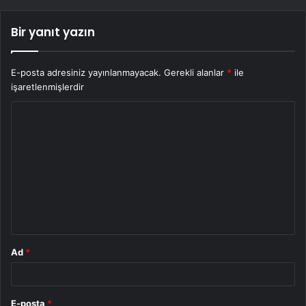
Bir yanıt yazın
E-posta adresiniz yayınlanmayacak.
Gerekli alanlar
*
ile
işaretlenmişlerdir
Y
o
r
u
m
*
Ad
*
E-posta
*