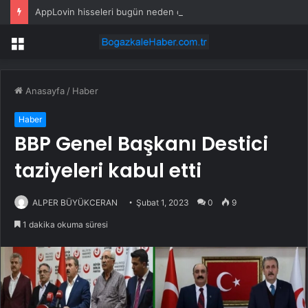
AppLovin hisseleri bugün neden düşüyor?
Menü
Anasayfa
/
Haber
Haber
BBP Genel Başkanı Destici
taziyeleri kabul etti
ALPER BÜYÜKCERAN
Şubat 1, 2023
0
9
1 dakika okuma süresi