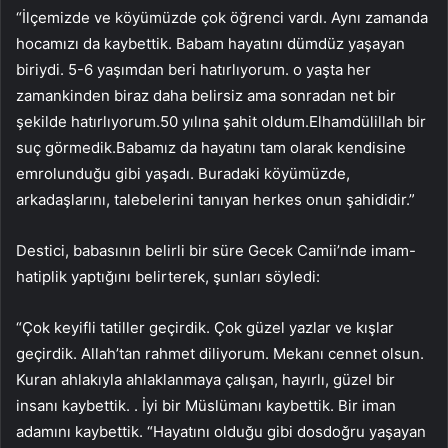
“İlçemizde ve köyümüzde çok öğrenci vardı. Aynı zamanda
hocamızı da kaybettik. Babam hayatını dümdüz yaşayan
biriydi. 5-6 yaşımdan beri hatırlıyorum. o yaşta her
zamankinden biraz daha belirsiz ama sonradan net bir
şekilde hatırlıyorum.50 yılına şahit oldum.Elhamdülillah bir
suç görmedik.Babamız da hayatını tam olarak kendisine
emrolunduğu gibi yaşadı. Buradaki köyümüzde,
arkadaşlarını, talebelerini tanıyan herkes onun şahididir.”
Destici, babasının belirli bir süre Gecek Camii’nde imam-
hatiplik yaptığını belirterek, şunları söyledi:
“Çok keyifli tatiller geçirdik. Çok güzel yazlar ve kışlar
geçirdik. Allah’tan rahmet diliyorum. Mekanı cennet olsun.
Kuran ahlakıyla ahlaklanmaya çalışan, hayırlı, güzel bir
insanı kaybettik. . İyi bir Müslümanı kaybettik. Bir iman
adamını kaybettik. “Hayatını olduğu gibi dosdoğru yaşayan