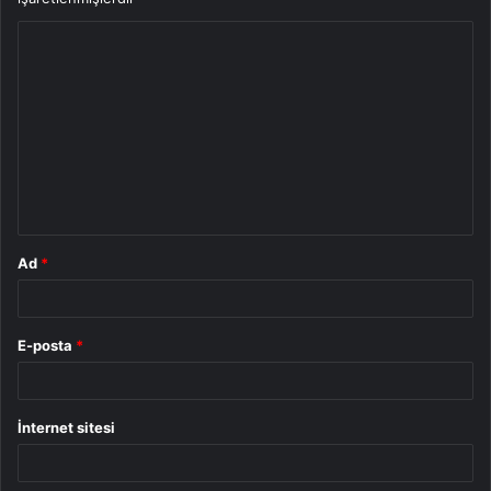
Y
o
r
u
m
*
Ad
*
E-posta
*
İnternet sitesi