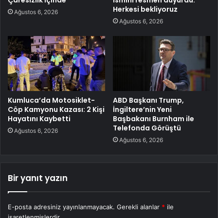
Çaresizlik İçinde
ismini resmen duyurdu:
Herkesi bekliyoruz
Ağustos 6, 2026
Ağustos 6, 2026
Kumluca’da Motosiklet-
ABD Başkanı Trump,
Cöp Kamyonu Kazası: 2 Kişi
İngiltere’nin Yeni
Hayatını Kaybetti
Başbakanı Burnham ile
Telefonda Görüştü
Ağustos 6, 2026
Ağustos 6, 2026
Bir yanıt yazın
E-posta adresiniz yayınlanmayacak.
Gerekli alanlar
*
ile
işaretlenmişlerdir