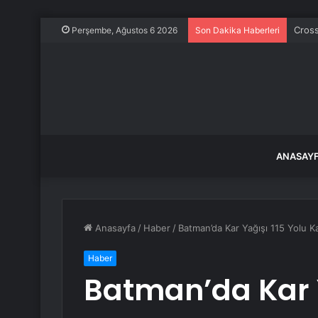
Cross
Perşembe, Ağustos 6 2026
Son Dakika Haberleri
ANASAY
Anasayfa
/
Haber
/
Batman’da Kar Yağışı 115 Yolu K
Haber
Batman’da Kar Y