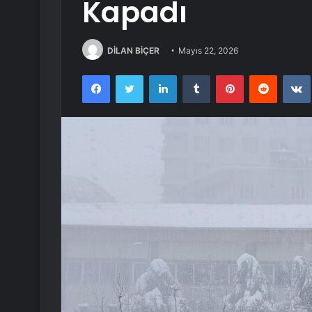
Kapadı
DİLAN BİÇER
Mayıs 22, 2026
Facebook
Twitter
LinkedIn
Tumblr
Pinterest
Reddit