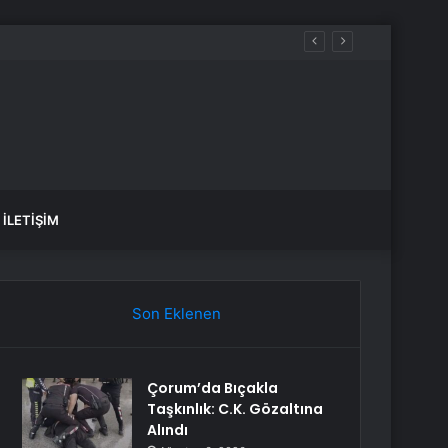
n muaf tuttu
İLETIŞIM
Son Eklenen
Çorum’da Bıçakla
Taşkınlık: C.K. Gözaltına
Alındı