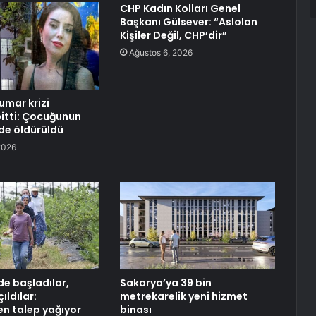
CHP Kadın Kolları Genel
Başkanı Gülsever: “Aslolan
Kişiler Değil, CHP’dir”
Ağustos 6, 2026
umar krizi
bitti: Çocuğunun
de öldürüldü
2026
e başladılar,
Sakarya’ya 39 bin
ıldılar:
metrekarelik yeni hizmet
en talep yağıyor
binası