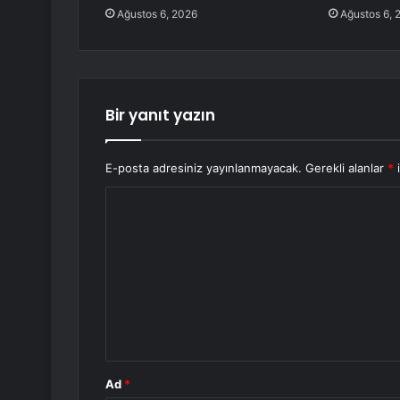
Ağustos 6, 2026
Ağustos 6, 
Bir yanıt yazın
E-posta adresiniz yayınlanmayacak.
Gerekli alanlar
*
i
Y
o
r
u
m
*
Ad
*