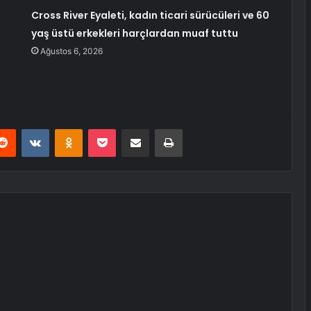
Cross River Eyaleti, kadın ticari sürücüleri ve 60
yaş üstü erkekleri harçlardan muaf tuttu
Ağustos 6, 2026
erest
Reddit
VKontakte
Odnoklassniki
Pocket
E-Posta ile paylaş
Yazdır