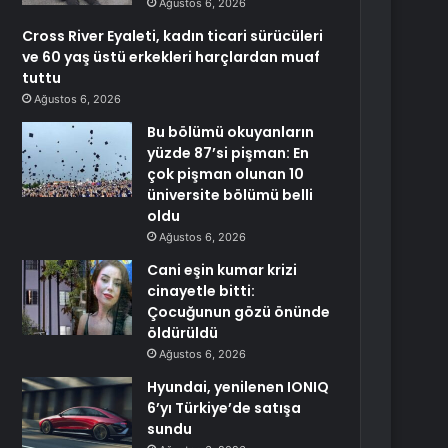
Ağustos 6, 2026
Cross River Eyaleti, kadın ticari sürücüleri
ve 60 yaş üstü erkekleri harçlardan muaf
tuttu
Ağustos 6, 2026
Bu bölümü okuyanların
yüzde 87’si pişman: En
çok pişman olunan 10
üniversite bölümü belli
oldu
Ağustos 6, 2026
Cani eşin kumar krizi
cinayetle bitti:
Çocuğunun gözü önünde
öldürüldü
Ağustos 6, 2026
Hyundai, yenilenen IONIQ
6’yı Türkiye’de satışa
sundu