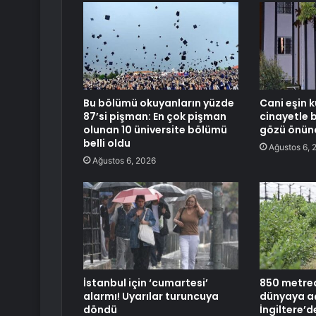
Bu bölümü okuyanların yüzde
Cani eşin k
87’si pişman: En çok pişman
cinayetle 
olunan 10 üniversite bölümü
gözü önün
belli oldu
Ağustos 6, 
Ağustos 6, 2026
İstanbul için ‘cumartesi’
850 metred
alarmı! Uyarılar turuncuya
dünyaya aç
döndü
İngiltere’d