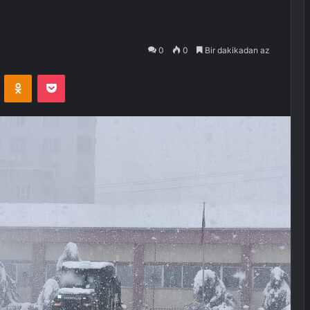
0
0
Bir dakikadan az
VKontakte
Odnoklassniki
Pocket