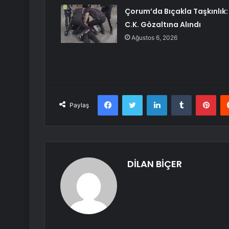
Çorum’da Bıçakla Taşkınlık:
C.K. Gözaltına Alındı
Ağustos 6, 2026
Facebook
Twitter
LinkedIn
Tumblr
Pint
Paylaş
DİLAN BİÇER