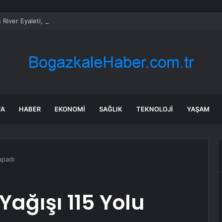
 River Eyaleti, kadın ticari sürücüleri ve 60 yaş üstü erkekleri harçlarda
FA
HABER
EKONOMI
SAĞLIK
TEKNOLOJI
YAŞAM
apadı
ağışı 115 Yolu