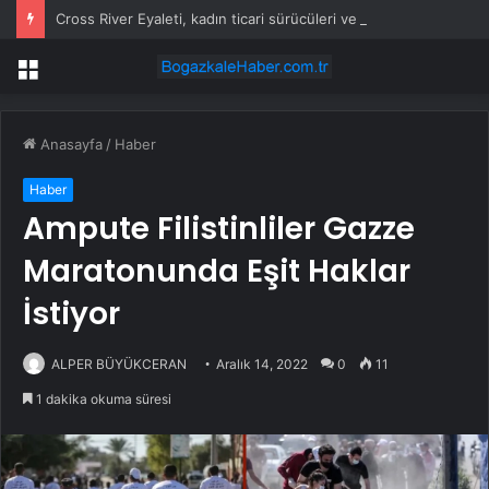
Cross River Eyaleti, kadın ticari sürücüleri ve 60 yaş üstü erkekleri harçlardan muaf tuttu
Menü
Anasayfa
/
Haber
Haber
Ampute Filistinliler Gazze
Maratonunda Eşit Haklar
İstiyor
ALPER BÜYÜKCERAN
Aralık 14, 2022
0
11
1 dakika okuma süresi