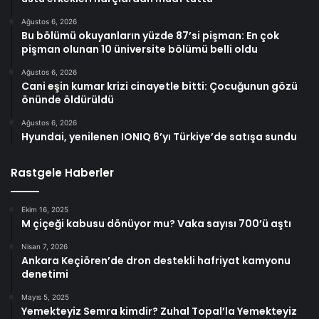
Ağustos 6, 2026
Bu bölümü okuyanların yüzde 87’si pişman: En çok
pişman olunan 10 üniversite bölümü belli oldu
Ağustos 6, 2026
Cani eşin kumar krizi cinayetle bitti: Çocuğunun gözü
önünde öldürüldü
Ağustos 6, 2026
Hyundai, yenilenen IONIQ 6’yı Türkiye’de satışa sundu
Rastgele Haberler
Ekim 16, 2025
M çiçeği kabusu dönüyor mu? Vaka sayısı 700’ü aştı
Nisan 7, 2026
Ankara Keçiören’de dron destekli hafriyat kamyonu
denetimi
Mayıs 5, 2025
Yemekteyiz Semra kimdir? Zuhal Topal’la Yemekteyiz