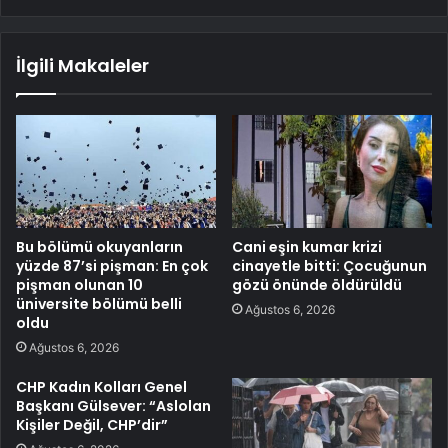
İlgili Makaleler
Bu bölümü okuyanların
Cani eşin kumar krizi
yüzde 87’si pişman: En çok
cinayetle bitti: Çocuğunun
pişman olunan 10
gözü önünde öldürüldü
üniversite bölümü belli
Ağustos 6, 2026
oldu
Ağustos 6, 2026
CHP Kadın Kolları Genel
Başkanı Gülsever: “Aslolan
Kişiler Değil, CHP’dir”