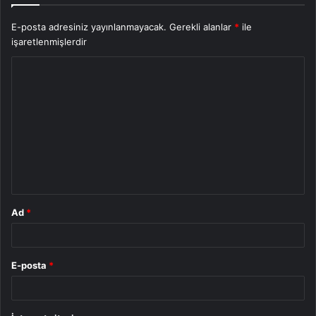
E-posta adresiniz yayınlanmayacak.
Gerekli alanlar
*
ile
işaretlenmişlerdir
Y
o
r
u
m
*
Ad
*
E-posta
*