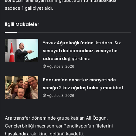
sonuçları alamayan İzmir grubu, son 13 müsabakada
sadece 1 galibiyet aldı.
İlgili Makaleler
Yavuz Ağıralioğlu’ndan iktidara: Siz
vesayeti kaldırmadınız; vesayetin
adresini değiştirdiniz
Ağustos 8, 2026
Bodrum’da anne-kız cinayetinde
sanığa 2 kez ağırlaştırılmış müebbet
Ağustos 8, 2026
Ara transfer döneminde gruba katılan Ali Özgün,
Gençlerbirliği maçı sonrası Pendikspor’un filelerini
havalandırarak ikinci golünü kaydetti.