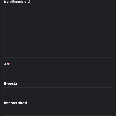
işaretlenmişlerdir
Y
o
r
u
m
*
Ad
*
E-posta
*
İnternet sitesi