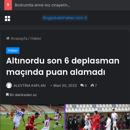
Bodrum’da anne-kız cinayetinde sanığa 2 kez ağırlaştırılmış müebbet
Menü
Anasayfa
/
Haber
Haber
Altınordu son 6 deplasman
maçında puan alamadı
ALEVTİNA KAPLAN
Mart 30, 2023
0
7
Bir dakikadan az