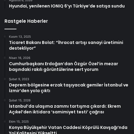
Ağustos 6, 2026
Hyundai, yenilenen IONIQ 6’yı Türkiye’de satışa sundu
Rastgele Haberler
Kasım 13, 2025
Ticaret Bakanı Bolat: “İhracat artışı sanayi üretimini
destekliyor”
Nisan 16, 2026
Cumhurbaşkanı Erdoğan’dan Özgür Özel’in mezar
başındaki rakılı görüntülerine sert yorum
Şubat 9, 2023
Deprem bölgesine erzak taşıyacak gemiler İstanbul ve
İzmir’den yola çıktı
Şubat 15, 2026
İstanbul’da ulaşıma zammı tartışma çıkardı: Ekrem
Açıkel’den iktidara ‘samimiyet testi’ çağrısı
Ekim 15, 2025
Konya Büyükşehir Vatan Caddesi Köprülü Kavşağı’nda
Yol Kalitesini Yükseltti