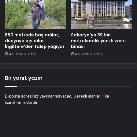
850 metrede başladılar,
Sakarya’ya 39 bin
dünyaya açıldılar:
metrekarelik yeni hizmet
İngiltere’den talep yağıyor
binası
Ağustos 6, 2026
Ağustos 6, 2026
Bir yanıt yazın
E-posta adresiniz yayınlanmayacak.
Gerekli alanlar
*
ile
işaretlenmişlerdir
Y
o
r