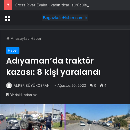
Cross River Eyaleti, kadın ticari sürücüleri ve 60 yaş üstü erkekleri harçlardan muaf tuttu
Menü
Anasayfa
/
Haber
Haber
Adıyaman’da traktör
kazası: 8 kişi yaralandı
ALPER BÜYÜKCERAN
Ağustos 20, 2023
0
4
Bir dakikadan az