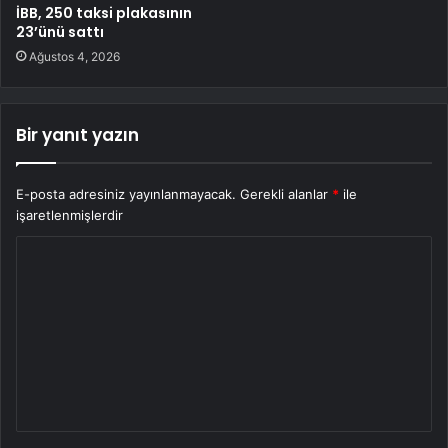
İBB, 250 taksi plakasının
23’ünü sattı
Ağustos 4, 2026
Bir yanıt yazın
E-posta adresiniz yayınlanmayacak.
Gerekli alanlar
*
ile
işaretlenmişlerdir
Y
o
r
u
m
*