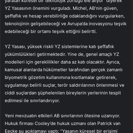
yaratan küresel bir teknolojik zorluğu ele alıyor” diyerek
YZ Yasasının önemini vurguladı. Michel, AB’nin güven,
şeffaflık ve hesap verebilirliğe odaklandığını vurgularken,
teknolojinin gelişebileceği ve Avrupa’da inovasyonu teşvik
edebileceği bir ortamı teşvik ettiğini belirtti.
YZ Yasası, yüksek riskli YZ sistemlerine katı şeffaflık
yükümlülükleri getirmektedir. Yine de, genel amaçlı YZ
modelleri için gereklilikler daha az katı olacaktır. Ayrıca,
kamusal alanlarda hükümetler tarafından gerçek zamanlı
biyometrik gözetim kullanımına kısıtlamalar getirerek,
uygulamayı belirli suçlar, terör saldırılarının önlenmesi ve
ciddi suçlardan şüphelenilen bireylerin yerlerinin tespit
edilmesi ile sınırlandırıyor.
Yeni mevzuatın etkileri AB sınırlarının ötesine uzanıyor.
Hukuk firması Cooley’de hukuk uzmanı olan Patrick van
Eecke şu açıklamayı yaptı: “Yasanın küresel bir erişimi