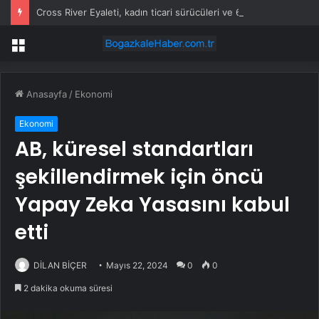
Cross River Eyaleti, kadın ticari sürücüleri ve 60 yaş üstü erkekleri harçlardan muaf tuttu
Menü
Anasayfa
/
Ekonomi
Ekonomi
AB, küresel standartları
şekillendirmek için öncü
Yapay Zeka Yasasını kabul
etti
DİLAN BİÇER
Mayıs 22, 2024
0
0
2 dakika okuma süresi