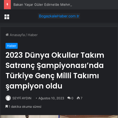
Bakan Yaşar Güler Edirne’de Mehmetçikle Bayramlaştı
Menü
Anasayfa
/
Haber
Haber
2023 Dünya Okullar Takım
Satranç Şampiyonası’nda
Türkiye Genç Milli Takımı
şampiyon oldu
SEYFİ AYDIN
Ağustos 10, 2023
0
7
1 dakika okuma süresi