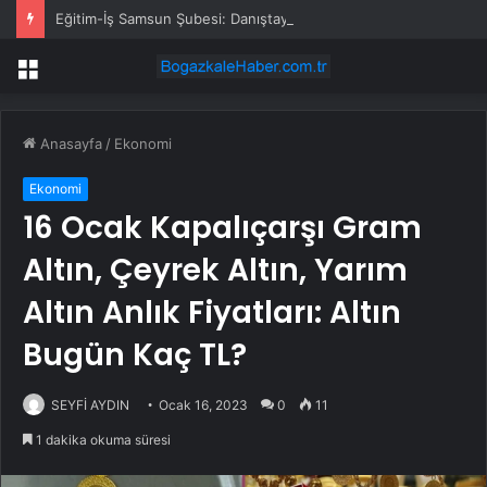
Eğitim-İş Samsun Şubesi: Danıştay, Proje Okullarındaki Görevlendirmelerin Nesnel Kriterlere Dayanması Gerektiğine Hükmetti
Menü
Anasayfa
/
Ekonomi
Ekonomi
16 Ocak Kapalıçarşı Gram
Altın, Çeyrek Altın, Yarım
Altın Anlık Fiyatları: Altın
Bugün Kaç TL?
SEYFİ AYDIN
Ocak 16, 2023
0
11
1 dakika okuma süresi