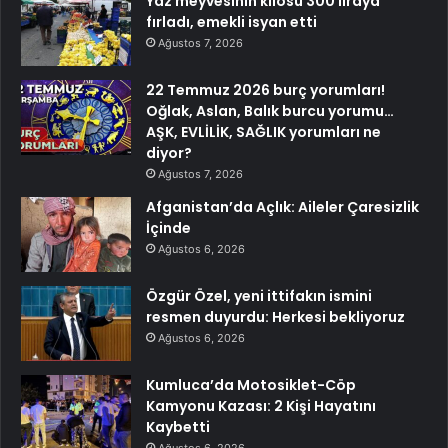
Yaz meyvesinin kilosu 300 liraya
fırladı, emekli isyan etti
Ağustos 7, 2026
22 Temmuz 2026 burç yorumları!
Oğlak, Aslan, Balık burcu yorumu…
AŞK, EVLİLİK, SAĞLIK yorumları ne
diyor?
Ağustos 7, 2026
Afganistan’da Açlık: Aileler Çaresizlik
İçinde
Ağustos 6, 2026
Özgür Özel, yeni ittifakın ismini
resmen duyurdu: Herkesi bekliyoruz
Ağustos 6, 2026
Kumluca’da Motosiklet-Cöp
Kamyonu Kazası: 2 Kişi Hayatını
Kaybetti